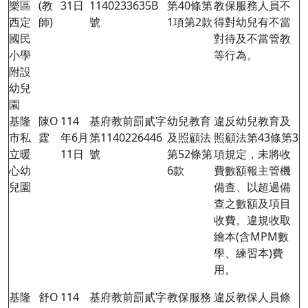
樂區
(教
31日
1140233635B
第40條第
教保服務人員不
西定
師)
號
1項第2款
得對幼兒有不當
國民
對待及不當管教
小學
等行為。
附設
幼兒
園
基隆
陳O
114
基府教前罰貳字
幼兒教育
違反幼兒教育及
市私
霆
年6月
第1140226446
及照顧法
照顧法第
43
條第3
立暖
11日
號
第52條第
項規定，未將收
心幼
6款
費數額報主管機
兒園
備查、以超過備
查之數額及項目
收費。違規收取
繪本(含MPM數
學、練習本)費
用
。
基隆
舒O
114
基府教前罰貳字
教保服務
違反教保人員條