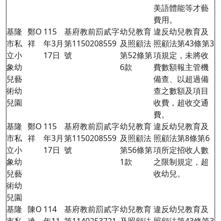
美語體能等才藝
費用。
基隆
鄭O
115
基府教前罰貳字
幼兒教育
違反幼兒教育及
市私
祥
年3月
第1150208559
及照顧法
照顧法第
43
條第3
立小
17日
號
第52條第
項規定，未將收
象幼
6款
費數額報主管機
兒藝
備查、以超過備
術幼
查之數額及項目
兒園
收費，超收交通
費。
基隆
鄭O
115
基府教前罰貳字
幼兒教育
違反幼兒教育及
市私
祥
年3月
第1150208559
及照顧法
照顧法第8條第6
立小
17日
號
第56條第
項所定招收人數
象幼
1款
之限制規定，超
兒藝
收幼兒。
術幼
兒園
基隆
陳O
114
基府教前罰貳字
幼兒教育
違反幼兒教育及