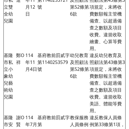
市私
達
年11
第1140253721
及照顧法
照顧法第
43
條第3
立雙
月12
號
第52條第
項規定，未將收
全幼
日
6款
費數額報主管機
兒園
備查、以超過備
查之數額及項目
收費。違規收取
繪畫、心算等費
用。
基隆
鄭O
114
基府教前罰貳字
幼兒教育
違反幼兒教育及
市私
祥
年11
第1140253579
及照顧法
照顧法第
43
條第3
立小
月4日
號
第52條第
項規定，未將收
象幼
6款
費數額報主管機
兒藝
備查、以超過備
術幼
查之數額及項目
兒園
收費。違規收取
美語、體能等費
用。
基隆
謝O
114
基府教前罰貳字
教保服務
違反教保人員條
市安
賢
年7月
第
人員條例
例第33條第1項，