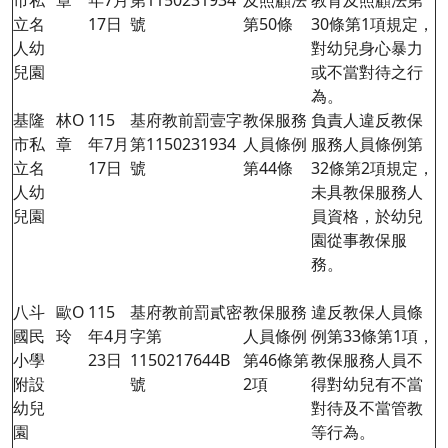
市私
章
年7月
第1150231934
及照顧法
教育及照顧法第
立名
17日
號
第50條
30條第1項規定，
人幼
對幼兒身心暴力
兒園
或不當對待之行
為。
基隆
林O
115
基府教前罰壹字
教保服務
負責人違反教保
市私
章
年7月
第1150231934
人員條例
服務人員條例第
立名
17日
號
第44條
32條第2項規定，
人幼
未具教保服務人
兒園
員資格，於幼兒
園從事教保服
務。
八斗
歐O
115
基府教前罰貳密
教保服務
違反教保人員條
國民
玲
年4月
字第
人員條例
例第33條第1項，
小學
23日
1150217644B
第46條第
教保服務人員不
附設
號
2項
得對幼兒有不當
幼兒
對待及不當管教
園
等行為。