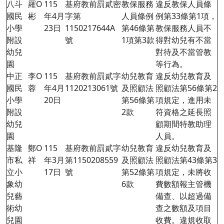
八斗
羅O
115
基府教前罰貳密
教保服務
違反教保人員條
國民
彬
年4月
字第
人員條例
例第33條第1項，
小學
23日
1150217644A
第46條第
教保服務人員不
附設
號
1項第3款
得對幼兒有不當
幼兒
對待及不當管教
園
等行為。
中正
李O
115
基府教前罰貳字
幼兒教育
違反幼兒教育及
國民
蓉
年4月
1120213061號
及照顧法
照顧法第56條第2
小學
20日
第56條第
項規定，進用未
附設
2款
符資格之延長照
幼兒
顧期間特教助理
園
人員。
基隆
鄭O
115
基府教前罰貳字
幼兒教育
違反幼兒教育及
市私
祥
年3月
第1150208559
及照顧法
照顧法第
43
條第3
立小
17日
號
第52條第
項規定，未將收
象幼
6款
費數額報主管機
兒藝
備查、以超過備
術幼
查之數額及項目
兒園
收費。違規收取