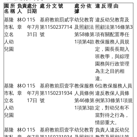
園 所
負責
處分
處 分 文 號
處 分 依
違 反 理 由
名 稱
人
日期
據
基隆
林O
115
基府教前罰貳字
幼兒教育
違反幼兒教育及
市私
章
年7月
第1150237714
及照顧法
照顧法第16條第3
立名
31日
號
第58條第
項有關配置專任
人幼
1項第4款
教保服務人員規
兒園
定，園長長期入
班教學，與綜理
園務與行政管理
為主之目的相
違。
基隆
林O
115
基府教前罰壹字
教保服務
6位教保服務人員
市私
章
年7月
第1150231934
人員條例
違反教保人員條
立名
17日
號
第46條第
例第33條第1項規
人幼
1項第3款
定，對幼兒有不
兒園
當對待之行為，
情節重大。
基隆
林O
115
基府教前罰壹字
幼兒教育
負責人違反幼兒