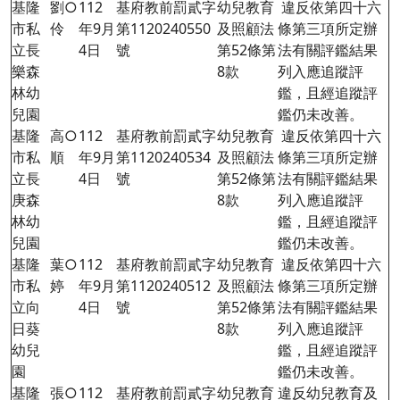
基隆
劉○
112
基府教前罰貳字
幼兒教育
違反依第四十六
市私
伶
年9月
第1120240550
及照顧法
條第三項所定辦
立長
4日
號
第52條第
法有關評鑑結果
樂森
8款
列入應追蹤評
林幼
鑑，且經追蹤評
兒園
鑑仍未改善。
基隆
高○
112
基府教前罰貳字
幼兒教育
違反依第四十六
市私
順
年9月
第1120240534
及照顧法
條第三項所定辦
立長
4日
號
第52條第
法有關評鑑結果
庚森
8款
列入應追蹤評
林幼
鑑，且經追蹤評
兒園
鑑仍未改善。
基隆
葉○
112
基府教前罰貳字
幼兒教育
違反依第四十六
市私
婷
年9月
第1120240512
及照顧法
條第三項所定辦
立向
4日
號
第52條第
法有關評鑑結果
日葵
8款
列入應追蹤評
幼兒
鑑，且經追蹤評
園
鑑仍未改善。
基隆
張○
112
基府教前罰貳字
幼兒教育
違反幼兒教育及