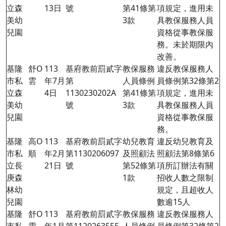
立森
13日
號
第41條第
項規定，進用未
美幼
3款
具教保服務人員
兒園
資格從事教保服
務。未於期限內
改善。
基隆
舒O
113
基府教前罰貳字
教保服務
違反教保服務人
市私
雲
年7月
第
人員條例
員條例第
32
條第2
立森
4日
1130230202A
第41條第
項規定，進用未
美幼
號
3款
具教保服務人員
兒園
資格從事教保服
務。
基隆
高O
113
基府教前罰貳字
幼兒教育
違反幼兒教育及
市私
順
年2月
第1130206097
及照顧法
照顧法第8條第6
立長
21日
號
第52條第
項所訂辦法有關
庚森
1款
招收人數之限制
林幼
規定，且超收人
兒園
數逾15人
基隆
舒O
113
基府教前罰貳字
教保服務
違反教保服務人