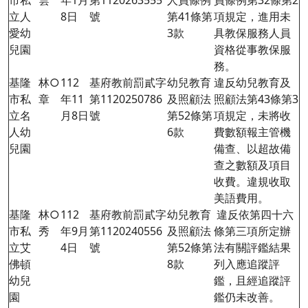
市私
雲
年1月
第1120263555
人員條例
員條例第
32
條第2
立人
8日
號
第41條第
項規定，進用未
愛幼
3款
具教保服務人員
兒園
資格從事教保服
務。
基隆
林○
112
基府教前罰貳字
幼兒教育
違反幼兒教育及
市私
章
年
11
第1120250786
及照顧法
照顧法第
43
條第3
立名
月
8
日
號
第52條第
項規定，未將收
人幼
6款
費數額報主管機
兒園
備查、以超故備
查之數額及項目
收費。違規收取
美語費用。
基隆
林○
112
基府教前罰貳字
幼兒教育
違反依第四十六
市私
秀
年9月
第1120240556
及照顧法
條第三項所定辦
立艾
4日
號
第52條第
法有關評鑑結果
佛頓
8款
列入應追蹤評
幼兒
鑑，且經追蹤評
園
鑑仍未改善。